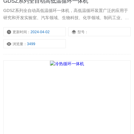
GDSZ系列全自动高低温循环一体机
GDSZ系列全自动高低温循环一体机，高低温循环装置广泛的应用于
研究和开发实验室、汽车领域、生物科技、化学领域、制药工业、半
导体工业领域、航空领域等等各行各业。高低温系列装置整个系统的
液体循环是密闭的，系统带有膨胀容器，膨胀容器和液体循环系统是
更新时间：
2024-04-02
型号：
绝热的，不参与液体循环，只是机械的连接，不管循环液体的温度如
浏览量：
3499
何，膨胀容器中的介质始终保持室温。