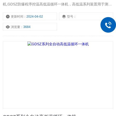
机,GDSZ防爆程序控温高低温循环一体机，高低温系列装置用于测试
和确定电工、电子及其他产品及材料进行高温、低温、或恒定试验的
温度环境变化后的参数及性能。整个系统的液体循环是密闭的，系统
更新时间：
2024-04-02
型号：
带有膨胀容器，膨胀容器和液体循林系统是绝热的，不参与液体循
浏览量：
3684
环，只是机械的连接，不管循环液体的温度如何，膨胀容籍中的介质
始终保持室温。