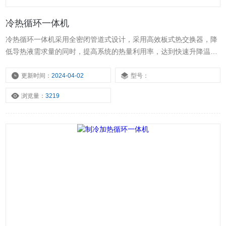
冷热循环一体机
冷热循环一体机采用全密闭管道式设计，采用高效板式热交换器，降
低导热液需求量的同时，提高系统的热量利用率，达到快速升降温
度。导热介质在一个密闭系统中，带有膨胀容器，膨胀容器中的导热
介质不参与循环，无论是高温还是低温，膨胀槽温度为常温到60度，
更新时间：
2024-04-02
型号：
可以降低导热介质在运行中吸收水分和挥发的风险。
浏览量：
3219