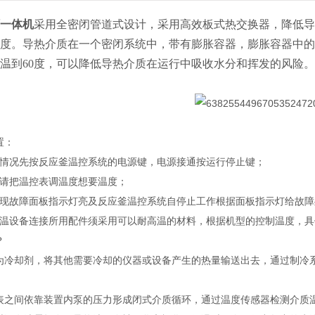
一体机
采用全密闭管道式设计，采用高效板式热交换器，降低导
度。导热介质在一个密闭系统中，带有膨胀容器，膨胀容器中的
温到60度，可以降低导热介质在运行中吸收水分和挥发的风险。
置：
源情况先按反应釜温控系统的电源键，电源接通按运行停止键；
前请把温控表调温度想要温度；
程现故障面板指示灯亮及反应釜温控系统自停止工作根据面板指示灯给故
控温设备连接所用配件须采用可以耐高温的材料，根据机型的控制温度，
？
为冷却剂，将其他需要冷却的仪器或设备产生的热量输送出去，通过制冷
表之间依靠装置内泵的压力形成闭式介质循环，通过温度传感器检测介质