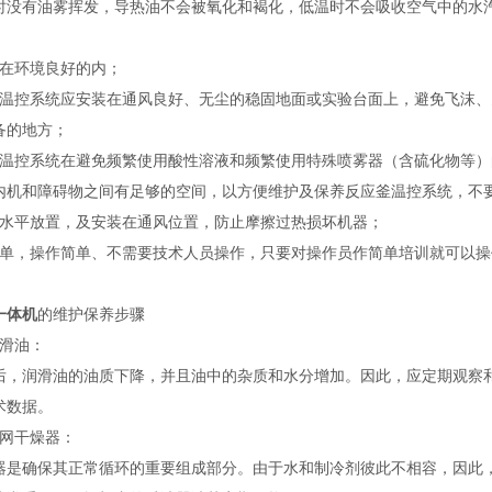
时没有油雾挥发，导热油不会被氧化和褐化，低温时不会吸收空气中的水
：
装在环境良好的内；
釜温控系统应安装在通风良好、无尘的稳固地面或实验台面上，避免飞沫
备的地方；
釜温控系统在避免频繁使用酸性溶液和频繁使用特殊喷雾器（含硫化物等
内机和障碍物之间有足够的空间，以方便维护及保养反应釜温控系统，不
应水平放置，及安装在通风位置，防止摩擦过热损坏机器；
简单，操作简单、不需要技术人员操作，只要对操作员作简单培训就可以
一体机
的维护保养步骤
润滑油：
后，润滑油的油质下降，并且油中的杂质和水分增加。因此，应定期观察
术数据。
滤网干燥器：
器是确保其正常循环的重要组成部分。由于水和制冷剂彼此不相容，因此