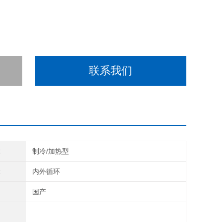
联系我们
能
制冷/加热型
能
内外循环
别
国产