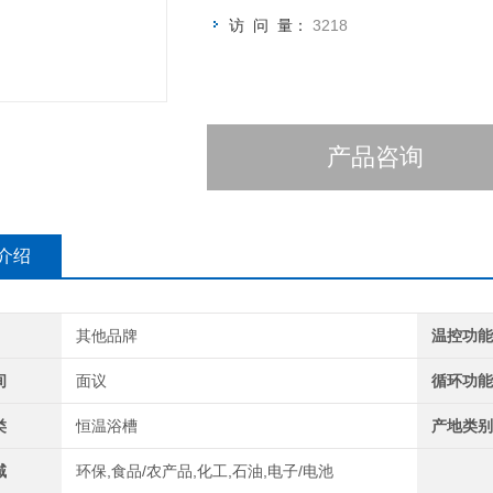
访 问 量：
3218
产品咨询
介绍
其他品牌
温控功
间
面议
循环功
类
恒温浴槽
产地类
域
环保,食品/农产品,化工,石油,电子/电池