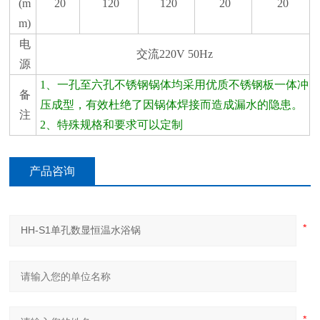
(m
20
120
120
20
20
m)
电
交流220V 50Hz
源
1、一孔至六孔不锈钢锅体均采用优质不锈钢板一体冲
备
压成型，有效杜绝了因锅体焊接而造成漏水的隐患。
注
2、特殊规格和要求可以定制
产品咨询