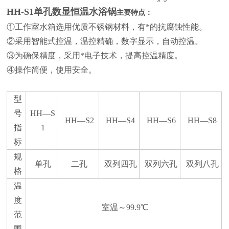
HH-S1单孔数显恒温水浴锅
主要特点：
①工作室水箱选用优质不锈钢材料，有*的抗腐蚀性能。
②采用智能式控温，温控精确，数字显示，自动控温。
③为确保精度，采用*电子技术，提高控温精度。
④操作简便，使用安全。
型
号
HH—S
HH—S2
HH—S4
HH—S6
HH—S8
指
1
标
规
单孔
二孔
双列四孔
双列六孔
双列八孔
格
温
度
室温～99.9℃
范
围