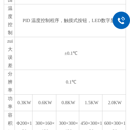
温
度
PID 温度控制程序，触摸式按钮，LED数字显示
控
制
zui
大
±0.1℃
误
差
分
辨
0.1℃
率
功
0.3KW
0.6KW
0.8KW
1.5KW
2.0KW
率
容
积
Φ200×1
300×160×
300×300×
450×300×1
600×300×1