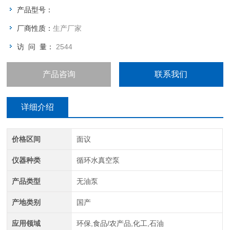
头、四表四抽头、单表三抽头、单表伍抽头。
产品型号：
厂商性质：
生产厂家
访 问 量：
2544
产品咨询
联系我们
详细介绍
价格区间
面议
仪器种类
循环水真空泵
产品类型
无油泵
产地类别
国产
应用领域
环保,食品/农产品,化工,石油