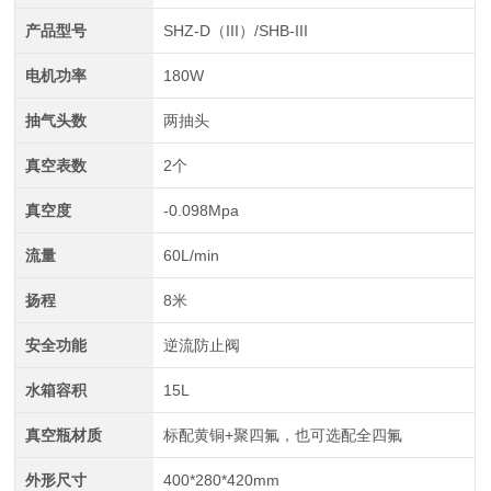
产品型号
SHZ-D（III）/SHB-III
电机功率
180W
抽气头数
两抽头
真空表数
2个
真空度
-0.098Mpa
流量
60L/min
扬程
8米
安全功能
逆流防止阀
水箱容积
15L
真空瓶材质
标配黄铜+聚四氟，也可选配全四氟
外形尺寸
400*280*420mm