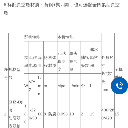
6.标配真空瓶材质：黄铜+聚四氟，也可选配全四氟型真空
瓶
配机性能
本机性能
储水
zui大
单头
功
工作
流
扬
机体
抽气
箱容
外形尺
真空
抽气
率
电源
量
程
材质
头数
积
寸
序
规格型
度
量
全机
长*宽*
号
号
重量
L/
高
V/H
kg
W
mi
m
Mpa
L/min
个
L
mm
Z
n
SHZ-D(I
1
II)
~22
400*28
1
8
60
8
防腐
0.098
10
2
15
15
防腐双
0/50
0*420
0
表双抽