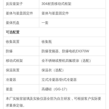
反应釜架子
304
材质移动式框架
釜体与釜盖固定件
釜体与釜盖固定件
釜体托盘
一套
可选配置
收集装置
收集瓶
防爆
防爆变频器、防爆电机EX370W
移动式框架
全不锈钢或整机四氟喷涂（选配）
保温装置
保温衣（选配）
冷凝器
立式冷凝器/卧式冷凝器
釜盖
高硼硅（GG-17）
本厂实验室玻璃及实验仪器全部为自主研发，可根据客户实际要
求量身定做。