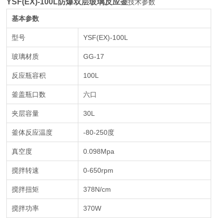
YSF(EX)-100L防爆双层玻璃反应釜
技术参数
基本参数
型号
YSF(EX)-100L
玻璃材质
GG-17
反应瓶容积
100L
釜盖瓶口数
六口
夹层容量
30L
釜体反应温度
-80-250
度
真空度
0.098Mpa
搅拌转速
0-650rpm
搅拌扭矩
378N/cm
搅拌功率
370W