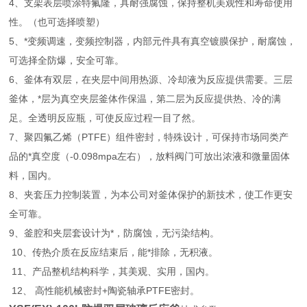
4、支架表层喷涂特氟隆，具耐强腐蚀，保持整机美观性和寿命使用
性。（也可选择喷塑）
5、*变频调速，变频控制器，内部元件具有真空镀膜保护，耐腐蚀，
可选择全防爆，安全可靠。
6、釜体有双层，在夹层中间用热源、冷却液为反应提供需要。三层
釜体，*层为真空夹层釜体作保温，第二层为反应提供热、冷的满
足。全透明反应瓶，可使反应过程一目了然。
7、聚四氟乙烯（PTFE）组件密封，特殊设计，可保持市场同类产
品的*真空度（-0.098mpa左右），放料阀门可放出浓液和微量固体
料，国内。
8、夹套压力控制装置，为本公司对釜体保护的新技术，使工作更安
全可靠。
9、釜腔和夹层套设计为*，防腐蚀，无污染结构。
10、传热介质在反应结束后，能*排除，无积液。
11、产品整机结构科学，其美观、实用，国内。
12、 高性能机械密封+陶瓷轴承PTFE密封。