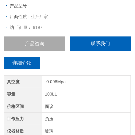
是现代生物制药，精细化工，新材料合成的理想实验中试设备。
产品型号：
厂商性质：
生产厂家
访 问 量：
6197
产品咨询
联系我们
详细介绍
真空度
-0.098Mpa
容量
100LL
价格区间
面议
工作压力
负压
仪器材质
玻璃