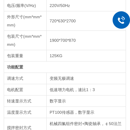
电压/频率(V/Hz)
220V/50Hz
外形尺寸
(mm*mm*
720*630*2700
mm)
包装尺寸
(mm*mm*
1900*700*870
mm)
包装重量
125KG
功能配置
调速方式
变频无极调速
电机配置
低速增力电机，速比1：3
转速显示方式
数字显示
温度显示方式
PT100
传感器，数字显示
机械四氟组件密封+陶瓷轴承，￠50法兰
搅拌密封方式