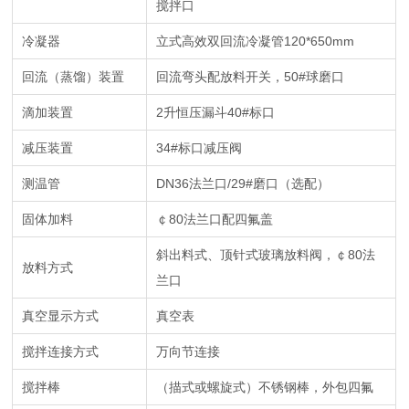
搅拌口
冷凝器
立式高效双回流冷凝管
120*650mm
回流（蒸馏）装置
回流弯头配放料开关，50#球磨口
滴加装置
2
升恒压漏斗40#标口
减压装置
34#
标口减压阀
测温管
DN36
法兰口/29#磨口（选配）
固体加料
￠80法兰口配四氟盖
斜出料式、顶针式玻璃放料阀，￠80法
放料方式
兰口
真空显示方式
真空表
搅拌连接方式
万向节连接
搅拌棒
（描式或螺旋式）不锈钢棒，外包四氟