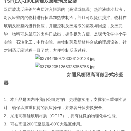
YSF(EX)-100L防爆双层玻璃反应釜
双层玻璃反应釜的夹层注入恒温的（高温或低温）热溶液或冷却液，
对反应釜内的物料进行恒温加热或制冷，并且可以提供搅拌。物料在
玻璃反应釜内进行反应，并能控制反应溶液的蒸发与回流，反应完
毕，物料可从釜底的出料口放出，操作极为方便。是现代化学中小学
实验，石油化工，中样实验、生物制药及新材料合成的理想设备。针
对制药反应过程一目了然，方便控制反应过程。
如通风橱限高可做卧式冷凝
器
1、本产品是国内外我们公司更*的，更理想实用，支撑架三重弹性设
计，确保承担重负荷的反应操作，并兼容升位变换安全。
2、采用高硼硅玻璃材质（GG17），拥有优良的物理化学性能。
3、可在高温200℃至低温-80℃大温区使用。