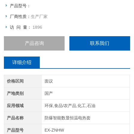
温度调节操作简便易行；温度控制显示直观、控温精度高；经久
产品型号：
耐用，是很受实验室 、工厂、科研单位欢迎的产品。
厂商性质：
生产厂家
访 问 量：
1896
产品咨询
联系我们
详细介绍
价格区间
面议
产地类别
国产
应用领域
环保,食品/农产品,化工,石油
产品名称
防爆智能数显恒温电热套
产品型号
EX-ZNHW