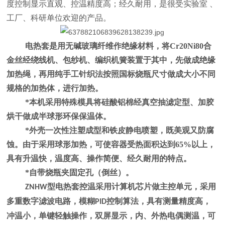
度控制显示直观、控温精度高；经久耐用，是很受实验室 、
工厂、科研单位欢迎的产品。
电热套是用无碱玻璃纤维作绝缘材料，将Cr20Ni80合
金丝经绕线机、包纱机、编织机簧装置于其中，先做成绝缘
加热绳，再用纯手工针织法按照国标烧瓶尺寸做成大小不同
规格的加热体，进行加热。
*本机采用特殊模具将硅酸铝棉经真空抽滤定型、加胶
烘干做成半球形环保保温体。
*外壳一次性注塑成型和铁皮静电喷塑，既美观又防腐
蚀。由于采用球形加热，可使容器受热面积达到65%以上，
具有升温快，温度高、操作简便、经久耐用的特点。
*自带烧瓶夹固定孔（倒丝）。
型电热套控温采用计算机芯片做主控单元，采用
ZNHW
多重数字滤波电路，模糊
控制算法，具有测量精度高，
PID
冲温小，单键轻触操作，双屏显示，内、外热电偶测温，可