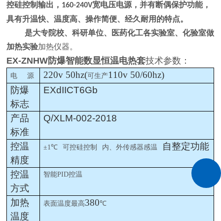
控硅控制输出，
宽电压电源，并有断偶保护功能，
160-240V
具有升温快、温度高
、
操作简便、经久耐用的特点。
是大专院校、科研单位、医药化工各实验室、化验室做
加热实验
加热仪器。
EX-ZNHW防爆智能数显恒温电热套
技术参数：
220v 50hz(
110v 50/60hz)
电
源
可生产
防爆
EXdIICT6Gb
标志
产品
Q/XLM-002-2018
标准
控温
自整定功能
±1
℃
可控硅控制
内、外传感器感温
精度
控温
智能
PID
控温
方式
加热
380
表面温度最高
℃
温度