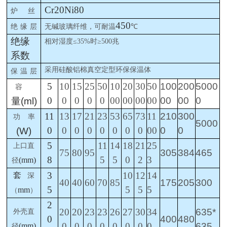
Cr20Ni80
炉
丝
450
绝
缘
层
无碱玻璃纤维，可耐温
℃
绝缘
相对湿度
≤35%
时
≥500
兆
系数
采用硅酸铝棉真空定型环保保温体
保
温
层
5
10
15
25
50
10
20
30
50
100
200
5000
容
0
0
0
0
0
00
00
00
00
00
00
0
量
(ml)
11
13
17
21
23
53
65
73
11
210
300
功
率
5000
0
0
0
0
0
0
0
0
00
0
0
(W)
5
11
14
18
21
25
上口直
75
80
95
305
384
465
8
5
5
0
2
3
(mm)
径
3
10
12
14
套
深
40
40
60
70
85
175
205
300
5
5
5
5
mm
（
）
2
20
20
23
23
26
27
30
34
635*
外壳直
0
400
480
0
0
0
0
0
0
0
0
635
(mm)
径