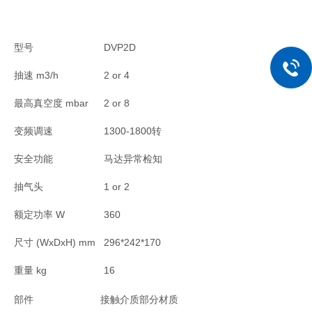
型号
DVP2D
抽速 m3/h
2 or 4
最高真空度 mbar
2 or 8
变频调速
1300-1800转
安全功能
马达异常检知
抽气头
1 or 2
额定功率 W
360
尺寸 (WxDxH) mm
296*242*170
重量 kg
16
部件
接触介质部分材质