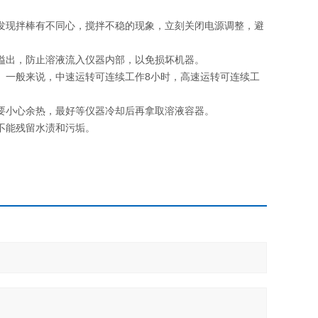
后发现拌棒有不同心，搅拌不稳的现象，立刻关闭电源调整，避
液溢出，防止溶液流入仪器内部，以免损坏机器。
命。一般来说，中速运转可连续工作8小时，高速运转可连续工
也要小心余热，最好等仪器冷却后再拿取溶液容器。
不能残留水渍和污垢。