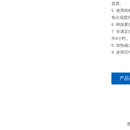
装置。
5. 使
免出现搅
6. 根
7. 在
作4小时
8. 加
9. 使
产品