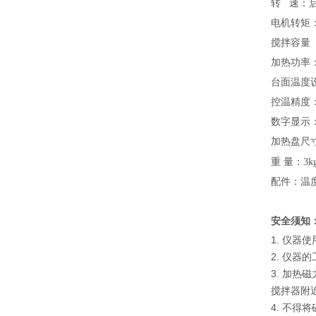
转
速：
电机转矩
搅拌容量
加热功率
台面温度
控温精度
数字显示
加热盘尺
重
量：
3k
配件：温
安全须知
1. 仪器
2. 仪器
3. 加
搅拌器附
4. 不