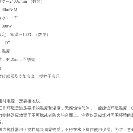
启动～
2400r/min （数显）
：
40mN•M
（水）：
2L
：
300W
设定：室温～
100℃ （数显）
：
±1℃
：温度
寸：
Φ125mm 不锈钢
g
度传感器及支架壹套，搅拌子壹只
：
使用时电源一定要接地线。
的工作环境需满足要求的温度和湿度，无腐蚀性气体，一般建议环境温度：0-5
热磁力搅拌器应放置于不可燃或者防火的台面上。注意仪器磁场对周围环境
近。
得将磁力搅拌器用于搅拌危险易爆物质，不得在水下操作使用仪器。为防止