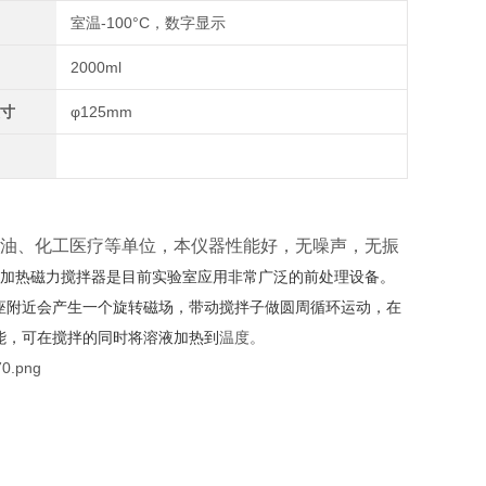
围
室温-100°C，数字显示
量
2000ml
尺寸
φ125mm
油、化工医疗等单位，本仪器性能好，无噪声，无振
加热磁力搅拌器是目前实验室应用非常广泛的前处理设备。
座附近会产生一个旋转磁场，带动搅拌子做圆周循环运动，在
能，可在搅拌的同时将溶液加热到
温度。