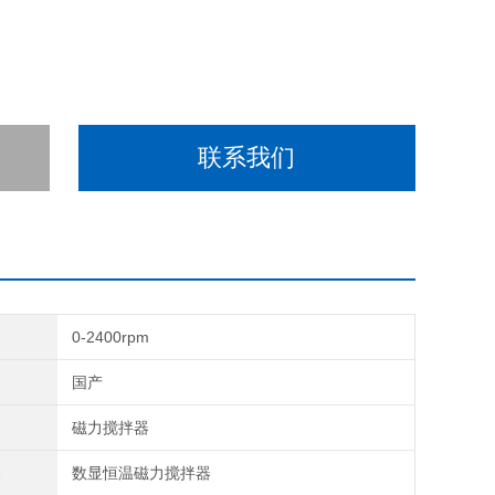
联系我们
围
0-2400rpm
别
国产
类
磁力搅拌器
称
数显恒温磁力搅拌器