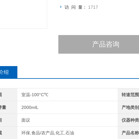
访 问 量：
1717
产品咨询
介绍
围
室温-100°C℃
转速范
拌量
2000mlL
产地类
间
面议
仪器种
域
环保,食品/农产品,化工,石油
产品名