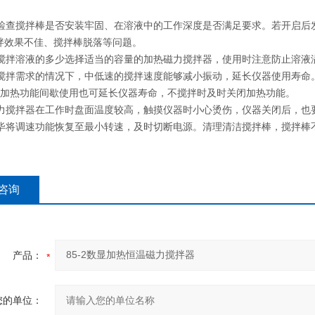
用前检查搅拌棒是否安装牢固、在溶液中的工作深度是否满足要求。若开启
拌效果不佳、搅拌棒脱落等问题。
据要搅拌溶液的多少选择适当的容量的加热磁力搅拌器，使用时注意防止溶
满足搅拌需求的情况下，中低速的搅拌速度能够减小振动，延长仪器使用寿
。加热功能间歇使用也可延长仪器寿命，不搅拌时及时关闭加热功能。
热磁力搅拌器在工作时盘面温度较高，触摸仪器时小心烫伤，仪器关闭后，
用完毕将调速功能恢复至最小转速，及时切断电源。清理清洁搅拌棒，搅拌棒
咨询
产品：
您的单位：