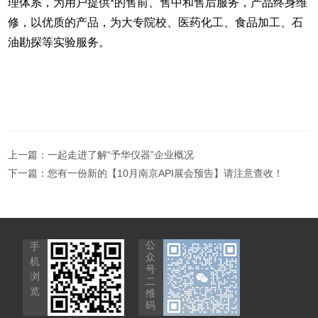
理体系，为用户提供*的售前、售中和售后服务，产品终身维
修，以优质的产品，为大专院校、医药化工、食品加工、石
油勘探等实验服务。
上一篇：
一起走进了解“予华仪器”企业概况
下一篇：
您有一份新的【10月南京API展会预告】请注意查收！
公
手
众
机
号
浏
二
览
维
码