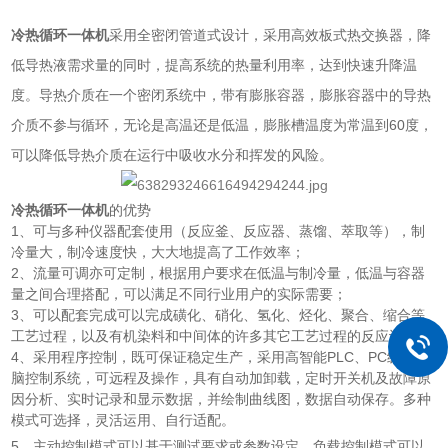
冷热循环一体机
采用全密闭管道式设计，采用高效板式热交换器，降
低导热液需求量的同时，提高系统的热量利用率，达到快速升降温
度。导热介质在一个密闭系统中，带有膨胀容器，膨胀容器中的导热
介质不参与循环，无论是高温还是低温，膨胀槽温度为常温到60度，
可以降低导热介质在运行中吸收水分和挥发的风险。
冷热循环一体机
的优势
1、可与多种仪器配套使用（反应釜、反应器、蒸馏、萃取等），制
冷量大，制冷速度快，大大地提高了工作效率；
2、流量可调亦可定制，根据用户要求在低温与制冷量，低温与容器
量之间合理搭配，可以满足不同行业用户的实际需要；
3、可以配套完成可以完成磺化、硝化、氢化、烃化、聚合、缩合等
工艺过程，以及有机染料和中间体的许多其它工艺过程的反应设备；
4、采用程序控制，既可保证稳定生产，采用高智能PLC、PC级微电
脑控制系统，可远程及操作，具有自动加卸载，定时开关机及故障原
因分析、实时记录和显示数据，并绘制曲线图，数据自动保存。多种
模式可选择，灵活运用、自行适配。
5、主动控制模式可以基于测试要求或参数设定，负载控制模式可以