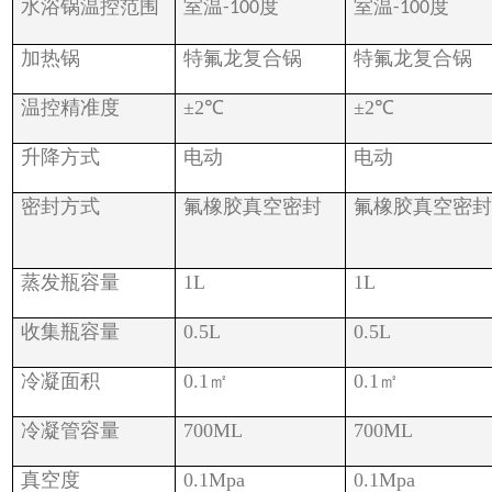
水浴锅温控范围
室温
度
室温
度
-100
-100
加热锅
特氟龙复合锅
特氟龙复合锅
温控精准度
±
2
℃
±
2
℃
升降方式
电动
电动
密封方式
氟橡胶真空密封
氟橡胶真空密
蒸发瓶容量
1L
1L
收集瓶容量
0.5L
0.5L
冷凝面积
0.1
㎡
0.1
㎡
冷凝管容量
700ML
700ML
真空度
0.1Mpa
0.1Mpa