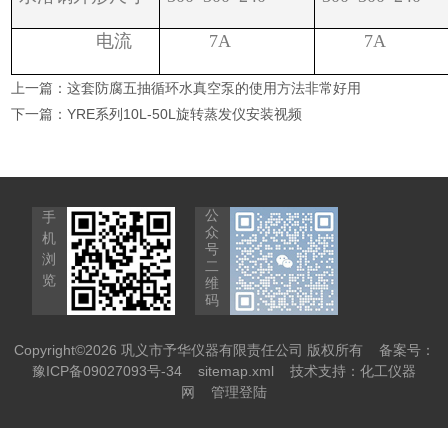
电流
7A
7A
上一篇：
这套防腐五抽循环水真空泵的使用方法非常好用
下一篇：
YRE系列10L-50L旋转蒸发仪安装视频
公
手
众
机
号
浏
二
览
维
码
Copyright©2026 巩义市予华仪器有限责任公司 版权所有
备案号：
豫ICP备09027093号-34
sitemap.xml
技术支持：
化工仪器
网
管理登陆